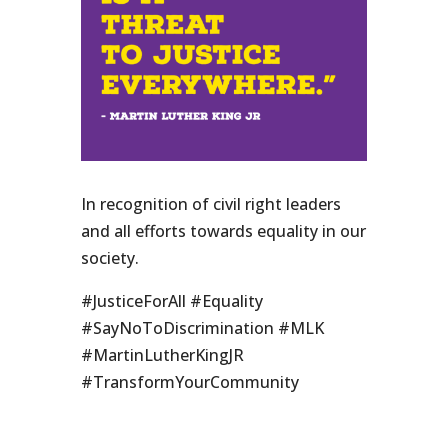
In recognition of civil right leaders
and all efforts towards equality in our
society.
#JusticeForAll #Equality
#SayNoToDiscrimination #MLK
#MartinLutherKingJR
#TransformYourCommunity